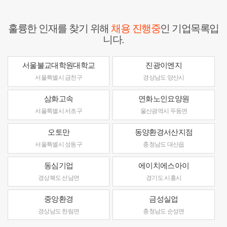
훌륭한 인재를 찾기 위해
채용 진행중
인 기업목록입
니다.
서울불교대학원대학교
진광이엔지
서울특별시 금천구
경상남도 양산시
삼화고속
연화노인요양원
서울특별시 서초구
울산광역시 두동면
오토만
동양환경서산지점
서울특별시 성동구
충청남도 대산읍
동심기업
에이치에스아이
경상북도 선남면
경기도 시흥시
중앙환경
금성실업
경상남도 한림면
충청남도 순성면