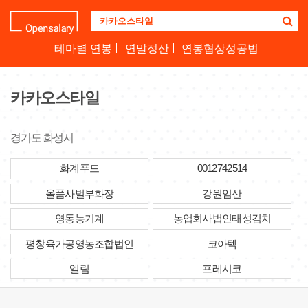
기
업
명
테마별 연봉
연말정산
연봉협상성공법
을
검
색
카카오스타일
하
세
요
경기도 화성시
화계푸드
0012742514
올품사벌부화장
강원임산
영동농기계
농업회사법인태성김치
평창육가공영농조합법인
코아텍
엘림
프레시코