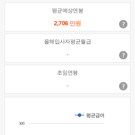
평균예상연봉
2,706
만원
올해입사자평균월급
-
초임연봉
-
평균급여
300