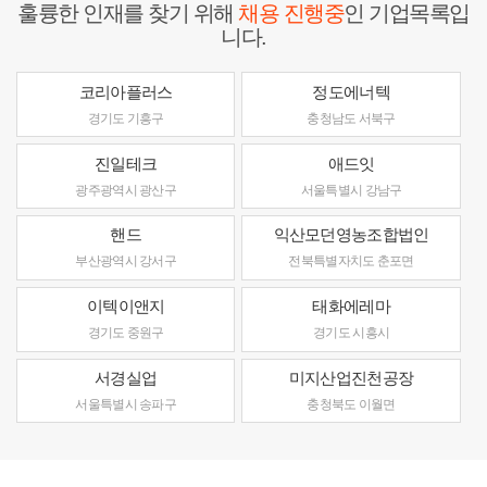
훌륭한 인재를 찾기 위해
채용 진행중
인 기업목록입
니다.
코리아플러스
정도에너텍
경기도 기흥구
충청남도 서북구
진일테크
애드잇
광주광역시 광산구
서울특별시 강남구
핸드
익산모던영농조합법인
부산광역시 강서구
전북특별자치도 춘포면
이텍이앤지
태화에레마
경기도 중원구
경기도 시흥시
서경실업
미지산업진천공장
서울특별시 송파구
충청북도 이월면