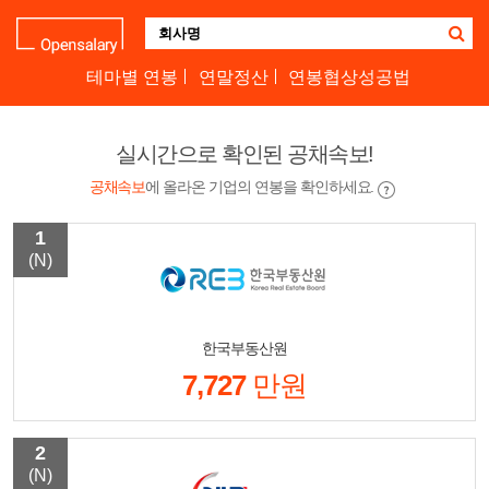
기
업
명
테마별 연봉
연말정산
연봉협상성공법
을
검
색
실시간으로 확인된 공채속보!
하
세
공채속보
에 올라온 기업의 연봉을 확인하세요.
요
1
(N)
한국부동산원
7,727
만원
2
(N)