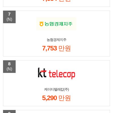
7
(N)
농협경제지주
7,753
만원
8
(N)
케이티텔레캅(주)
5,290
만원