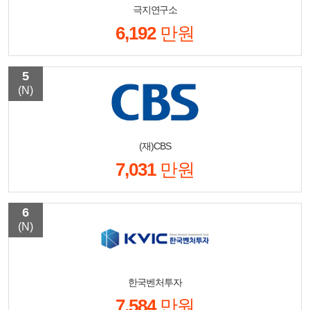
극지연구소
6,192
만원
5
(N)
(재)CBS
7,031
만원
6
(N)
한국벤처투자
7,584
만원