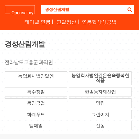
기
업
명
테마별 연봉
연말정산
연봉협상성공법
을
검
색
경성산림개발
하
세
요
전라남도 고흥군 과역면
농업회사법인깊은숲속행복한
농업회사법인알엠
식품
특수정밀
한솔농자재산업
동인공업
명림
화계푸드
그린이지
엠데일
신농