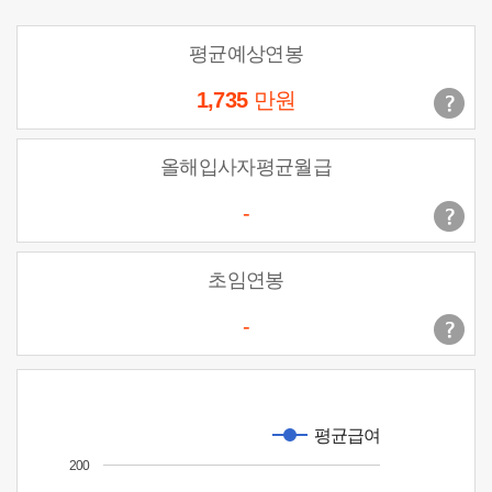
평균예상연봉
1,735
만원
올해입사자평균월급
-
초임연봉
-
평균급여
200