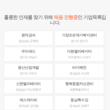
훌륭한 인재를 찾기 위해
채용 진행중
인 기업목록입
니다.
원덕금속
가장조은재가복지센터
경상남도 군북면
경기도 장안구
우리애드
더원엘리베이터
경기도 하남시
대구광역시 수성구
웅산산업개발
바다해찬
경기도 구리시
경상남도 도산면
신한엘리베이터
행복종합자산관리
경상남도 마산회원구
세종특별자치시
에스제이씨
동남특수강
전라남도 강진읍
경상남도 진해구