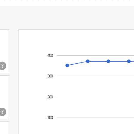
400
300
200
100