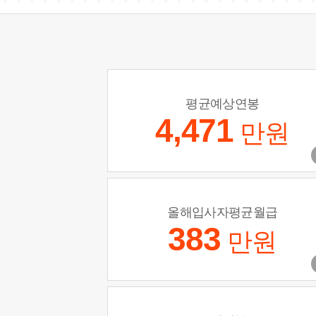
평균예상연봉
4,471
만원
올해입사자평균월급
383
만원