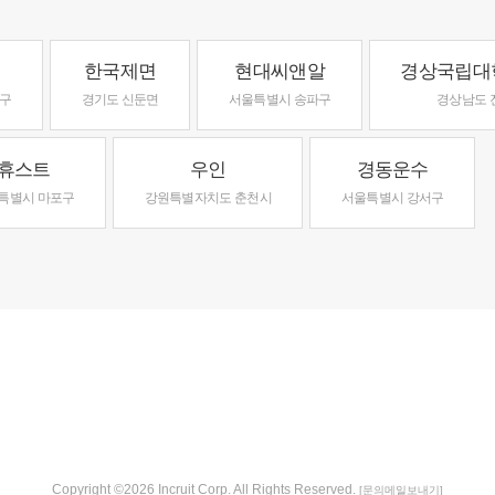
한국제면
현대씨앤알
경상국립대
동구
경기도 신둔면
서울특별시 송파구
경상남도 
휴스트
우인
경동운수
특별시 마포구
강원특별자치도 춘천시
서울특별시 강서구
Copyright ©2026 Incruit Corp. All Rights Reserved.
[문의메일보내기]