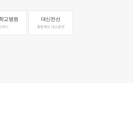
학교병원
대신전선
진주시
충청북도 대소원면