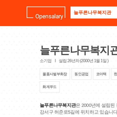
기
업
명
을
검
색
하
세
늘푸른나무복지
요
소기업
l
설립 26년차 (2000년 1월 1일 )
올품사벌부화장
동인공업
코아텍
화계푸드
늘푸른나무복지관
은 2000년에 설립
강서구 허준로5길에 위치하고 있습니다