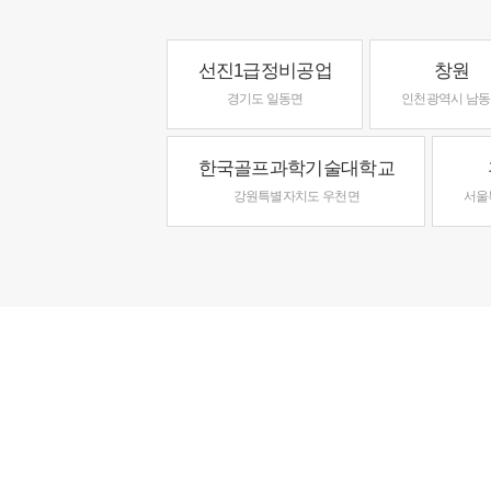
선진1급정비공업
창원
경기도 일동면
인천광역시 남
한국골프과학기술대학교
강원특별자치도 우천면
서울