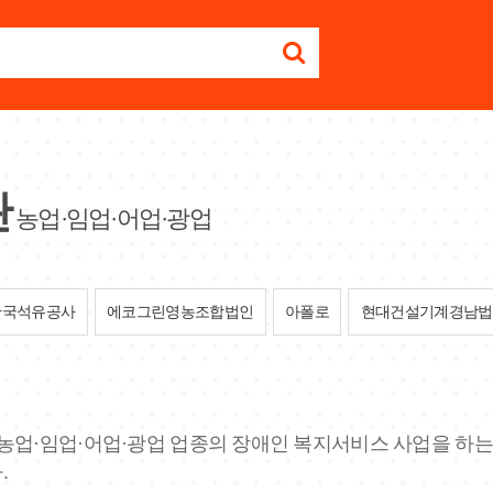
관
농업·임업·어업·광업
한국석유공사
에코그린영농조합법인
아폴로
현대건설기계경남법
된 농업·임업·어업·광업 업종의 장애인 복지서비스 사업을 하는
.