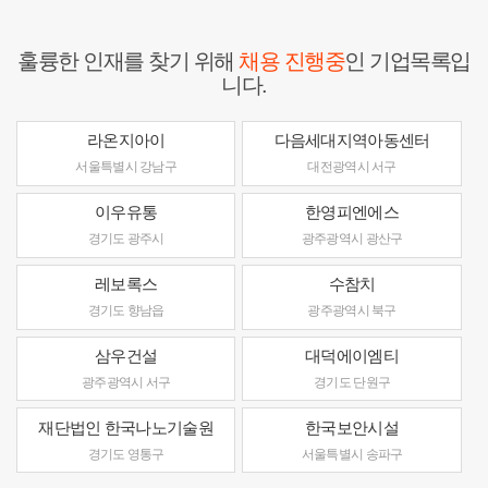
훌륭한 인재를 찾기 위해
채용 진행중
인 기업목록입
니다.
라온지아이
다음세대지역아동센터
서울특별시 강남구
대전광역시 서구
이우유통
한영피엔에스
경기도 광주시
광주광역시 광산구
레보록스
수참치
경기도 향남읍
광주광역시 북구
삼우건설
대덕에이엠티
광주광역시 서구
경기도 단원구
재단법인 한국나노기술원
한국보안시설
경기도 영통구
서울특별시 송파구