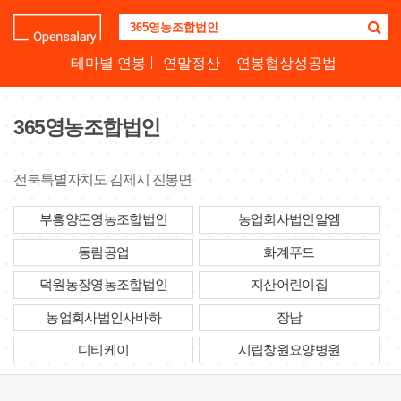
기
업
명
테마별 연봉
연말정산
연봉협상성공법
을
검
색
365영농조합법인
하
세
요
전북특별자치도 김제시 진봉면
부흥양돈영농조합법인
농업회사법인알엠
동림공업
화계푸드
덕원농장영농조합법인
지산어린이집
농업회사법인사바하
장남
디티케이
시립창원요양병원