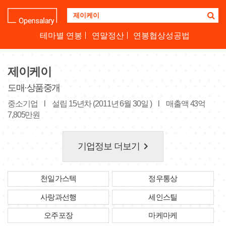
기
업
명
테마별 연봉
연말정산
연봉협상성공법
을
검
색
제이케이
하
세
도매·상품중개
요
중소기업
l
설립 15년차 (2011년 6월 30일 )
l
매출액 43억
7,805만원
keyboard_arrow_right
기업정보 더보기
천일가스텍
정우통상
사랑과선행
세인스틸
오주포장
마케마케