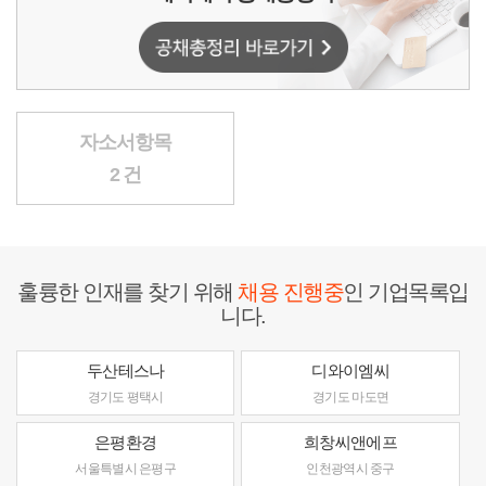
자소서항목
2 건
훌륭한 인재를 찾기 위해
채용 진행중
인 기업목록입
니다.
두산테스나
디와이엠씨
경기도 평택시
경기도 마도면
은평환경
희창씨앤에프
서울특별시 은평구
인천광역시 중구