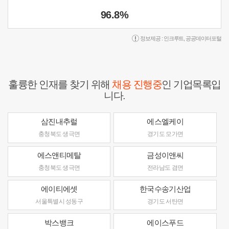
96.8%
정보제공 :
인크루트
,
공공데이터포털
훌륭한 인재를 찾기 위해
채용 진행중
인 기업목록입
니다.
삼진내추럴
에스엘케이
충청북도 생극면
경기도 모가면
에스앤티메탈
금성이앤씨
충청북도 생극면
전라남도 겸면
에이티에셋
한국수송기산업
서울특별시 성동구
경기도 서탄면
박스뱅크
에이스푸드