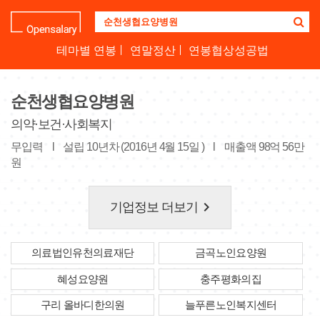
기
업
명
테마별 연봉
연말정산
연봉협상성공법
을
검
색
순천생협요양병원
하
세
의약·보건·사회복지
요
무입력
l
설립 10년차 (2016년 4월 15일 )
l
매출액 98억 56만
원
keyboard_arrow_right
기업정보 더보기
의료법인유천의료재단
금곡노인요양원
혜성요양원
충주평화의집
구리 올바디한의원
늘푸른노인복지센터