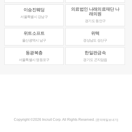
의료법인 나래의료재단 나
이승진웨딩
래의원
서울특별시 강남구
경기도 동안구
위트소프트
위텍
울산광역시 남구
경상남도 성산구
동광복층
한일판금속
서울특별시 영등포구
경기도 곤지암읍
Copyright ©2026 Incruit Corp. All Rights Reserved.
[문의메일보내기]