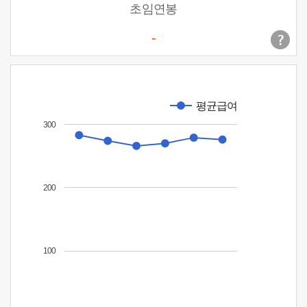
초임연봉
-
평균급여
300
200
100