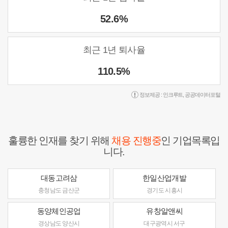
52.6%
최근 1년 퇴사율
110.5%
정보제공 :
인크루트
,
공공데이터포털
훌륭한 인재를 찾기 위해
채용 진행중
인 기업목록입
니다.
대동고려삼
한일산업개발
충청남도 금산군
경기도 시흥시
동양체인공업
유창알앤씨
경상남도 양산시
대구광역시 서구