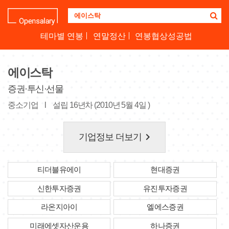
기
업
명
테마별 연봉
연말정산
연봉협상성공법
을
검
색
에이스탁
하
세
증권·투신·선물
요
중소기업
l
설립 16년차 (2010년 5월 4일 )
keyboard_arrow_right
기업정보 더보기
티더블유에이
현대증권
신한투자증권
유진투자증권
라온지아이
엘에스증권
미래에셋자산운용
하나증권