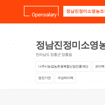
기
업
명
을
검
색
하
세
정남진정미소영
요
전라남도 장흥군 장흥읍
나주시농업농촌융복합산업진흥재단
코아텍
영진기연
우성하이텍