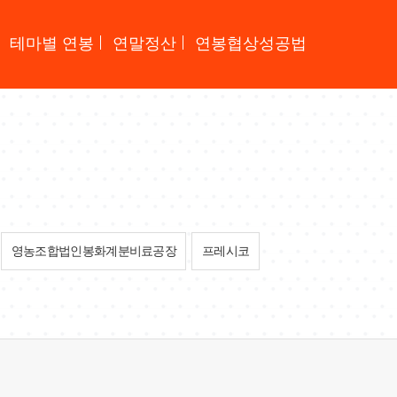
테마별 연봉
연말정산
연봉협상성공법
영농조합법인봉화계분비료공장
프레시코