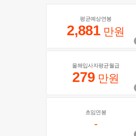
평균예상연봉
2,881
만원
올해입사자평균월급
279
만원
초임연봉
-