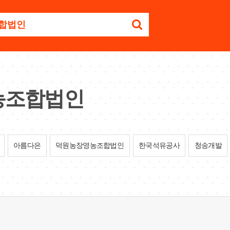
농조합법인
아름다은
덕원농장영농조합법인
한국석유공사
청송개발