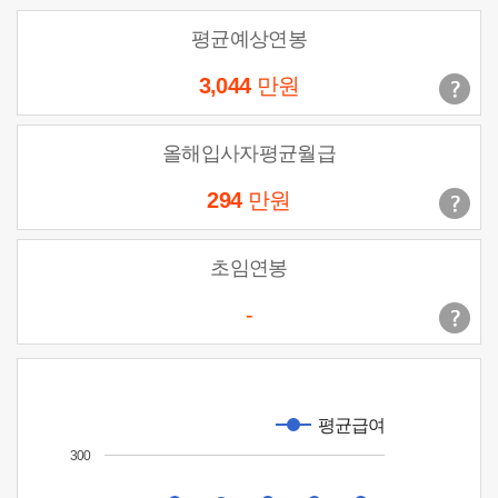
평균예상연봉
3,044
만원
올해입사자평균월급
294
만원
초임연봉
-
평균급여
300