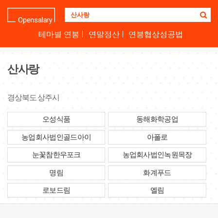
기
업
명
테마별 연봉
연말정산
연봉협상성공법
을
검
색
산사랑
하
세
요
경상북도 상주시
오성식품
동해화학공업
농업회사법인골드아이
아폴로
눈꽃참한우포크
농업회사법인녹원목장
명림
화계푸드
로보드림
엘림