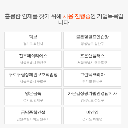
훌륭한 인재를 찾기 위해
채용 진행중
인 기업목록입
니다.
퍼브
골든힐골프연습장
경기도 과천시
경상남도 성산구
진우에이티에스
조은앤플러스
서울특별시 금천구
서울특별시 영등포구
구로구립장애인보호작업장
그린텍코리아
서울특별시 구로구
경기도 만세구
영은금속
가온감정평가법인경남지사
경기도 만세구
경상남도 성산구
금남종합건설
비앤엠
강원특별자치도 원주시
경기도 화현면