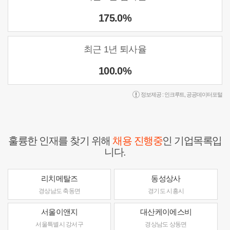
175.0%
최근 1년 퇴사율
100.0%
정보제공 :
인크루트
,
공공데이터포털
훌륭한 인재를 찾기 위해
채용 진행중
인 기업목록입
니다.
리치메탈즈
동성상사
경상남도 축동면
경기도 시흥시
서울이앤지
대산케이에스비
서울특별시 강서구
경상남도 상동면