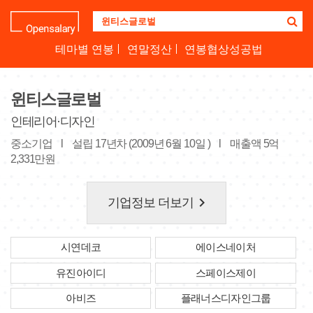
기
업
명
테마별 연봉
연말정산
연봉협상성공법
을
검
색
윈티스글로벌
하
세
인테리어·디자인
요
중소기업
l
설립 17년차 (2009년 6월 10일 )
l
매출액 5억
2,331만원
keyboard_arrow_right
기업정보 더보기
시연데코
에이스네이처
유진아이디
스페이스제이
아비즈
플래너스디자인그룹