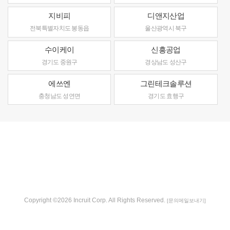
지비피
디앤지산업
전북특별자치도 봉동읍
울산광역시 북구
수이케이
신흥공업
경기도 중원구
경상남도 성산구
에쓰엔
그린테크솔루션
충청남도 성연면
경기도 효행구
Copyright ©2026 Incruit Corp. All Rights Reserved.
[문의메일보내기]