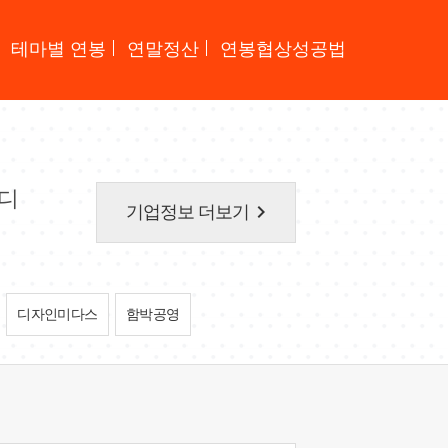
테마별 연봉
연말정산
연봉협상성공법
디
keyboard_arrow_right
기업정보 더보기
디자인미다스
함박공영