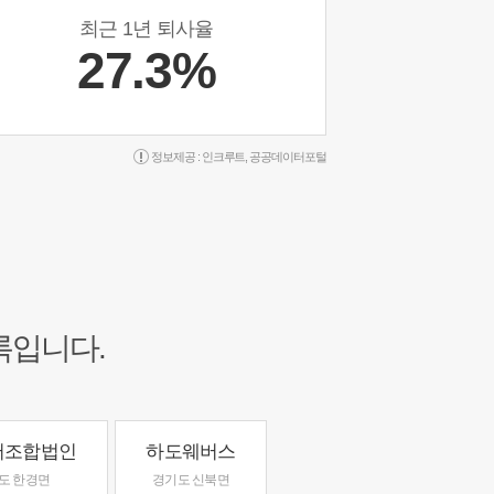
최근 1년 퇴사율
27.3%
정보제공 :
인크루트
,
공공데이터포털
록입니다.
어조합법인
하도웨버스
도 한경면
경기도 신북면