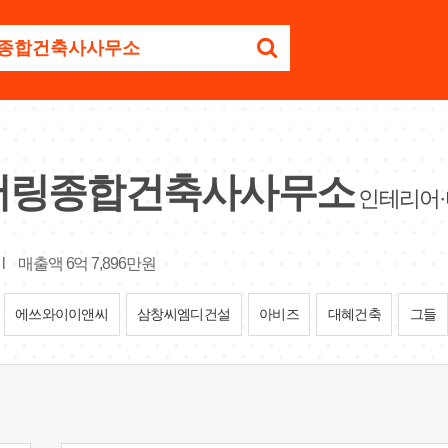
어링종합건축사사무소
인테리어·
l
매출액 6억 7,896만원
에쓰와이이앤씨
삼창씨엠디건설
아비즈
대혜건축
그들