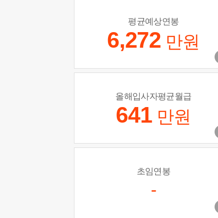
평균예상연봉
6,272
만원
올해입사자평균월급
641
만원
초임연봉
-