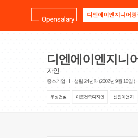
기
업
명
을
검
색
하
세
디엔에이엔지니
요
자인
중소기업
l
설립 24년차 (2002년 9월 10일 )
우성건설
이룸건축디자인
신진이앤지