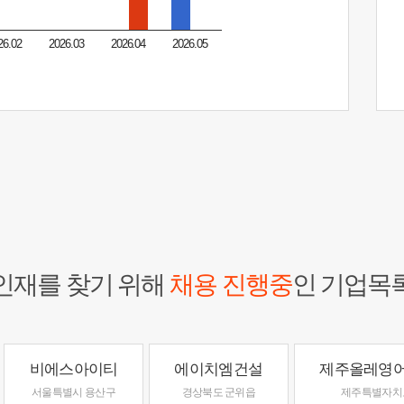
26.02
2026.03
2026.04
2026.05
인재를 찾기 위해
채용 진행중
인 기업목
비에스아이티
에이치엠건설
제주올레영
서울특별시 용산구
경상북도 군위읍
제주특별자치