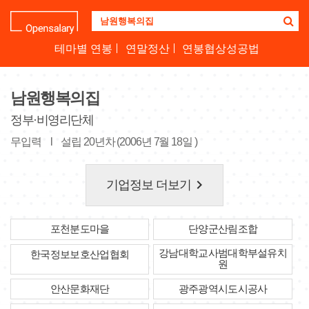
기
업
명
테마별 연봉
연말정산
연봉협상성공법
을
검
색
남원행복의집
하
세
정부·비영리단체
요
무입력
l
설립 20년차 (2006년 7월 18일 )
keyboard_arrow_right
기업정보 더보기
포천분도마을
단양군산림조합
강남대학교사범대학부설유치
한국정보보호산업협회
원
안산문화재단
광주광역시도시공사