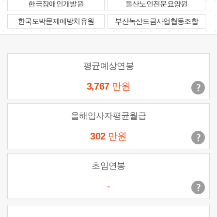
한국장애인개발원
돌산노인전문요양원
한국도박문제예방치유원
부산녹산도금사업협동조합
평균예상연봉
3,767
만원
올해입사자평균월급
302
만원
초임연봉
-