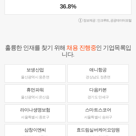
36.8%
정보제공 :
인크루트
,
공공데이터포털
훌륭한 인재를 찾기 위해
채용 진행중
인 기업목록입
니다.
보생산업
애니항공
울산광역시 웅촌면
경상남도 정촌면
휴먼파워
다음카본
울산광역시 온산읍
경기도 만세구
라이나생명보험
스마트스코어
서울특별시 종로구
서울특별시 송파구
삼창이엔씨
효드림실버케어요양원