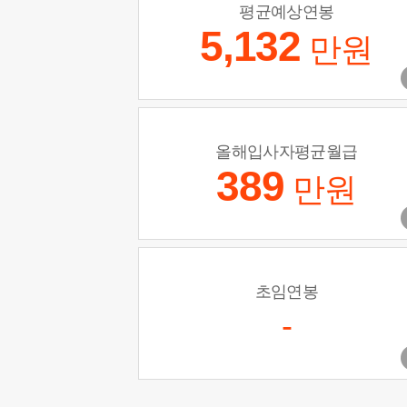
평균예상연봉
5,132
만원
올해입사자평균월급
389
만원
초임연봉
-