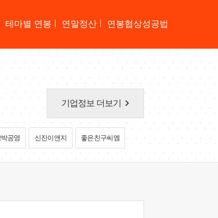
테마별 연봉
연말정산
연봉협상성공법
keyboard_arrow_right
기업정보 더보기
함박공영
신진이앤지
좋은친구씨엠