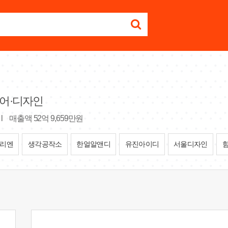
어·디자인
l
매출액 52억 9,659만원
리엔
생각공작소
한얼알앤디
유진아이디
서울디자인