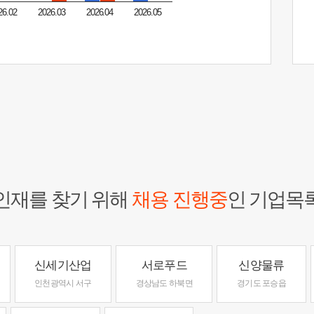
26.02
2026.03
2026.04
2026.05
인재를 찾기 위해
채용 진행중
인 기업목
신세기산업
서로푸드
신양물류
인천광역시 서구
경상남도 하북면
경기도 포승읍