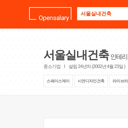
기
업
명
을
검
색
하
세
서울실내건축
요
인테리
중소기업
l
설립 24년차 (2002년 4월 23일 )
스페이스제이
시연디자인건축
라이브러