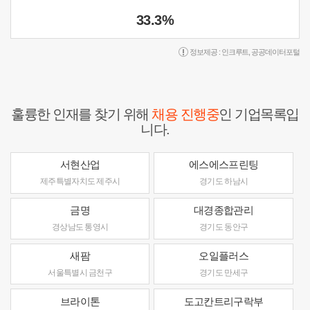
33.3%
정보제공 :
인크루트
,
공공데이터포털
훌륭한 인재를 찾기 위해
채용 진행중
인 기업목록입
니다.
서현산업
에스에스프린팅
제주특별자치도 제주시
경기도 하남시
금명
대경종합관리
경상남도 통영시
경기도 동안구
새팜
오일플러스
서울특별시 금천구
경기도 만세구
브라이톤
도고칸트리구락부