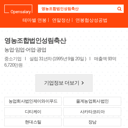
기
업
명
테마별 연봉
연말정산
연봉협상성공법
을
검
색
영농조합법인성림축산
하
세
농업·임업·어업·광업
요
중소기업
l
설립 31년차 (1995년 9월 20일 )
l
매출액 93억
6,720만원
keyboard_arrow_right
기업정보 더보기
농업회사법인제이와이푸드
올계농업회사법인
디티케이
사카타코리아
현대스틸
장남