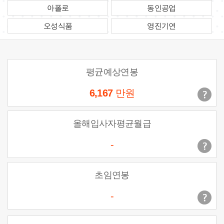
아폴로
동인공업
오성식품
영진기연
평균예상연봉
6,167
만원
올해입사자평균월급
-
초임연봉
-