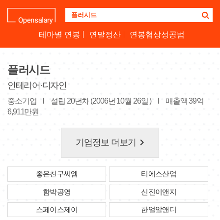
기
업
명
테마별 연봉
연말정산
연봉협상성공법
을
검
색
플러시드
하
세
인테리어·디자인
요
중소기업
l
설립 20년차 (2006년 10월 26일 )
l
매출액 39억
6,911만원
keyboard_arrow_right
기업정보 더보기
좋은친구씨엠
티에스산업
함박공영
신진이앤지
스페이스제이
한얼알앤디