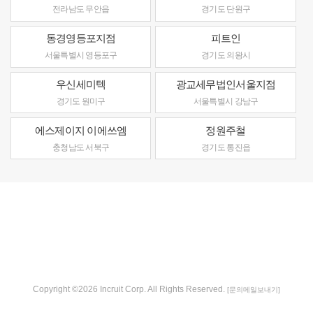
전라남도 무안읍
경기도 단원구
동경영등포지점
피트인
서울특별시 영등포구
경기도 의왕시
우신세미텍
광교세무법인서울지점
경기도 원미구
서울특별시 강남구
에스제이지 이에쓰엠
정원주철
충청남도 서북구
경기도 통진읍
Copyright ©2026 Incruit Corp. All Rights Reserved.
[문의메일보내기]