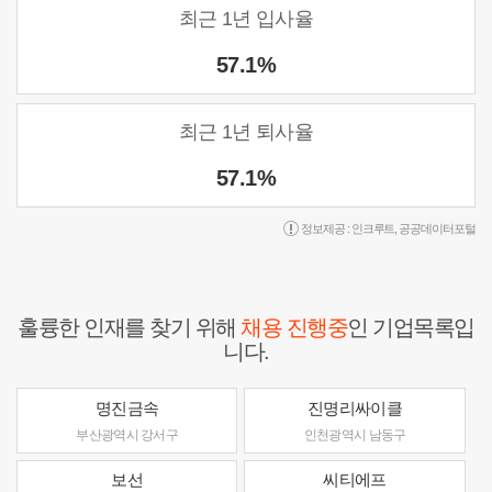
최근 1년 입사율
57.1%
최근 1년 퇴사율
57.1%
정보제공 :
인크루트
,
공공데이터포털
훌륭한 인재를 찾기 위해
채용 진행중
인 기업목록입
니다.
명진금속
진명리싸이클
부산광역시 강서구
인천광역시 남동구
보선
씨티에프