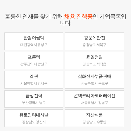
훌륭한 인재를 찾기 위해
채용 진행중
인 기업목록입
니다.
한컴어썸텍
창문에안전
대전광역시 유성구
충청남도 서북구
프론텍
윤일정밀
광주광역시 광산구
경상북도 석적읍
엘핀
삼화전자부품판매
서울특별시 강서구
서울특별시 구로구
금성전력
콘택코리아코퍼레이션
부산광역시 남구
서울특별시 강남구
유로인터내셔날
지산식품
경상남도 양산시
경상남도 수동면