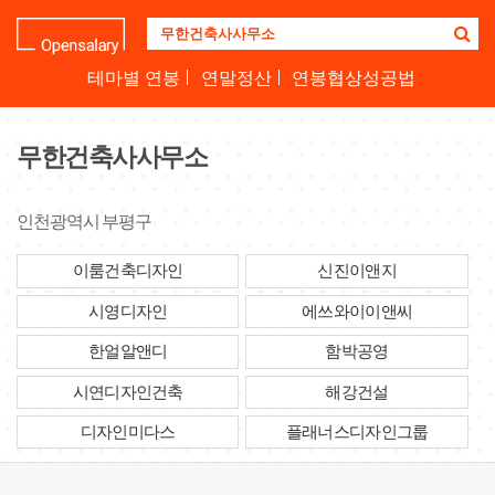
기
업
명
테마별 연봉
연말정산
연봉협상성공법
을
검
색
무한건축사사무소
하
세
요
인천광역시 부평구
이룸건축디자인
신진이앤지
시영디자인
에쓰와이이앤씨
한얼알앤디
함박공영
시연디자인건축
해강건설
디자인미다스
플래너스디자인그룹