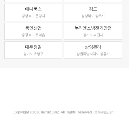
애니룩스
경도
경상북도 문경시
경상북도 상주시
동인산업
누리앤소방전기안전
충청북도 주덕읍
경기도 과천시
대우정밀
삼양관리
경기도 효행구
강원특별자치도 강릉시
Copyright ©2026 Incruit Corp. All Rights Reserved.
[문의메일보내기]