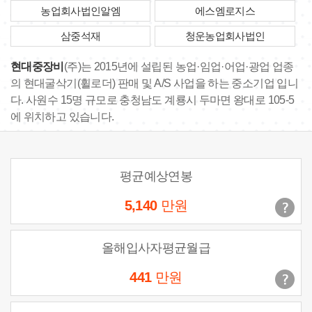
농업회사법인알엠
에스엠로지스
삼중석재
청운농업회사법인
현대중장비
(주)는 2015년에 설립된 농업·임업·어업·광업 업종
의 현대굴삭기(휠로더) 판매 및 A/S 사업을 하는 중소기업 입니
다. 사원수 15명 규모로 충청남도 계룡시 두마면 왕대로 105-5
에 위치하고 있습니다.
평균예상연봉
5,140
만원
올해입사자평균월급
441
만원