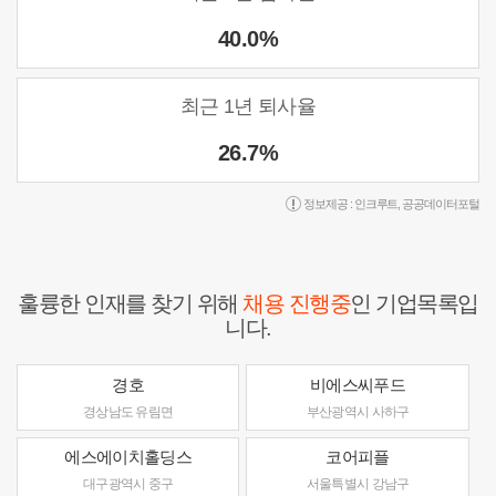
40.0%
최근 1년 퇴사율
26.7%
정보제공 :
인크루트
,
공공데이터포털
훌륭한 인재를 찾기 위해
채용 진행중
인 기업목록입
니다.
경호
비에스씨푸드
경상남도 유림면
부산광역시 사하구
에스에이치홀딩스
코어피플
대구광역시 중구
서울특별시 강남구