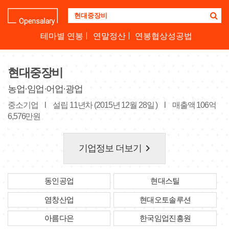
기
업
명
테마별 연봉
연말정산
연봉협상성공법
을
검
색
현대중장비
하
세
농업·임업·어업·광업
요
중소기업
l
설립 11년차 (2015년 12월 28일 )
l
매출액 106억
6,576만원
keyboard_arrow_right
기업정보 더보기
동인공업
현대스틸
염창산업
현대오토솔루션
아름다은
한국임업진흥원