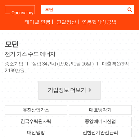
기
업
명
테마별 연봉
연말정산
연봉협상성공법
을
검
색
모던
하
세
전기·가스·수도·에너지
요
중소기업
l
설립 34년차 (1992년 1월 16일 )
l
매출액 279억
2,199만원
keyboard_arrow_right
기업정보 더보기
유진산업가스
대호냉각기
한국수력원자력
중앙에너지산업
대신냉방
신한전기안전관리