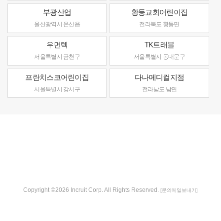
부광산업
황등교회어린이집
울산광역시 온산읍
전라북도 황등면
우먼텍
TK트래블
서울특별시 금천구
서울특별시 동대문구
프란치스코어린이집
다나메디컬지점
서울특별시 강서구
전라남도 남면
Copyright ©2026 Incruit Corp. All Rights Reserved.
[문의메일보내기]