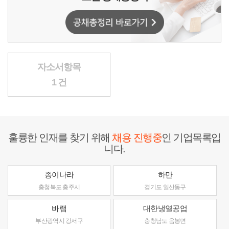
자소서항목
1 건
훌륭한 인재를 찾기 위해
채용 진행중
인 기업목록입
니다.
종이나라
하만
충청북도 충주시
경기도 일산동구
바램
대한냉열공업
부산광역시 강서구
충청남도 음봉면