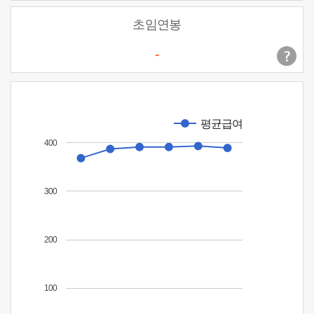
초임연봉
-
평균급여
400
300
200
100