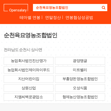
기
업
명
테마별 연봉
연말정산
연봉협상성공법
을
검
색
순천육묘영농조합법인
하
세
요
전라남도 순천시 상사면
농업회사법인진산명가
광양앵글
농업회사법인제이와이푸드
미트벨리
지산어린이집
부흥양돈영농조합법인
상원산업
오성식품
지엠씨백운광업소
형제농산영농조합법인