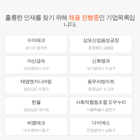
훌륭한 인재를 찾기 위해
채용 진행중
인 기업목록입
니다.
수지테크
삼포산업음성공장
경기도 원곡면
충청북도 금왕읍
아산금속
신화명과
인천광역시 서구
대구광역시 수성구
태영엔지니어링
동우리빙아트
경상남도 의창구
충청남도 도고면
한울
사회적협동조합 도우누리
경상남도 대지면
서울특별시 광진구
씨엠테크
다이넥스
대구광역시 동구
인천광역시 남동구