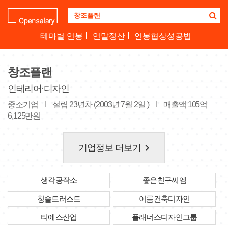
기
업
명
테마별 연봉
연말정산
연봉협상성공법
을
검
색
창조플랜
하
세
인테리어·디자인
요
중소기업
l
설립 23년차 (2003년 7월 2일 )
l
매출액 105억
6,125만원
keyboard_arrow_right
기업정보 더보기
생각공작소
좋은친구씨엠
청솔트러스트
이룸건축디자인
티에스산업
플래너스디자인그룹