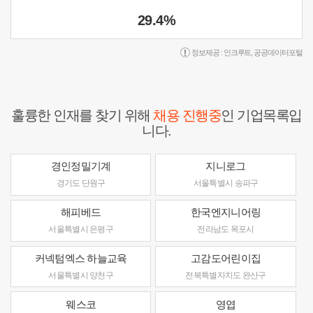
29.4%
정보제공 :
인크루트
,
공공데이터포털
훌륭한 인재를 찾기 위해
채용 진행중
인 기업목록입
니다.
경인정밀기계
지니로그
경기도 단원구
서울특별시 송파구
해피베드
한국엔지니어링
서울특별시 은평구
전라남도 목포시
커넥텀엑스 하늘교육
고감도어린이집
서울특별시 양천구
전북특별자치도 완산구
웨스코
영엽