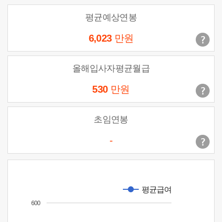
평균예상연봉
6,023
만원
올해입사자평균월급
530
만원
초임연봉
-
평균급여
600