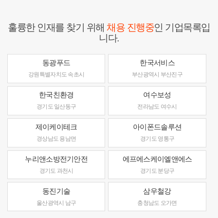
훌륭한 인재를 찾기 위해
채용 진행중
인 기업목록입
니다.
동광푸드
한국서비스
강원특별자치도 속초시
부산광역시 부산진구
한국친환경
여수보성
경기도 일산동구
전라남도 여수시
제이케이테크
아이폰드솔루션
경상남도 용남면
경기도 영통구
누리앤소방전기안전
에프에스케이엘앤에스
경기도 과천시
경기도 분당구
동진기술
삼우철강
울산광역시 남구
충청남도 오가면