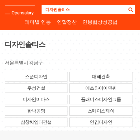
기
업
명
테마별 연봉
연말정산
연봉협상성공법
을
검
색
디자인솔티스
하
세
요
서울특별시 강남구
스푼디자인
대혜건축
우성건설
에쓰와이이앤씨
디자인미다스
플래너스디자인그룹
함박공영
스페이스제이
삼창씨엠디건설
안김디자인