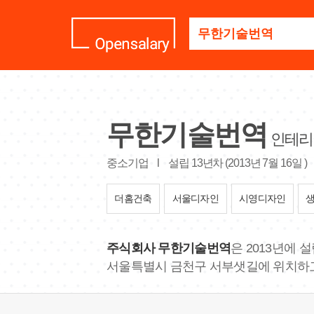
기
업
명
을
검
색
하
세
무한기술번역
요
인테리
중소기업
l
설립 13년차 (2013년 7월 16일 )
더홈건축
서울디자인
시영디자인
주식회사 무한기술번역
은 2013년에
서울특별시 금천구 서부샛길에 위치하고