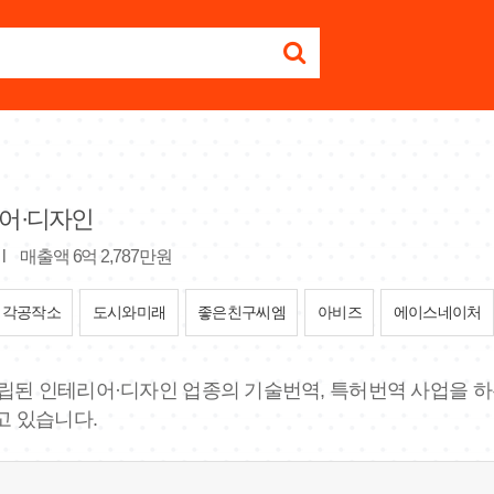
어·디자인
l
매출액 6억 2,787만원
생각공작소
도시와미래
좋은친구씨엠
아비즈
에이스네이처
 설립된 인테리어·디자인 업종의 기술번역, 특허번역 사업을 하
 있습니다.