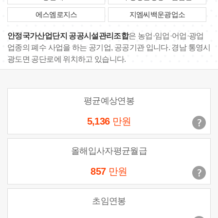
에스엠로지스
지엠씨백운광업소
안정국가산업단지 공공시설관리조합
은 농업·임업·어업·광업
업종의 폐수 사업을 하는 공기업, 공공기관 입니다. 경남 통영시
광도면 공단로에 위치하고 있습니다.
평균예상연봉
5,136
만원
올해입사자평균월급
857
만원
초임연봉