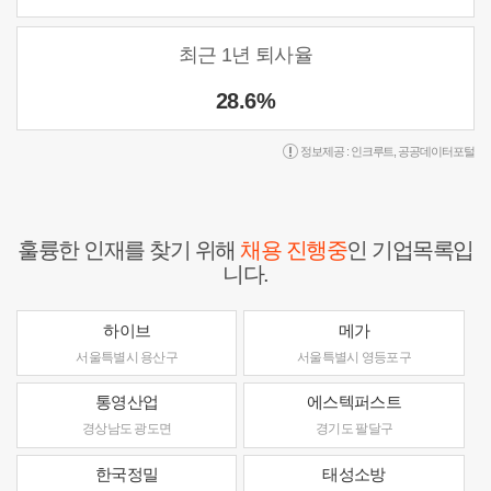
최근 1년 퇴사율
28.6%
정보제공 :
인크루트
,
공공데이터포털
훌륭한 인재를 찾기 위해
채용 진행중
인 기업목록입
니다.
하이브
메가
서울특별시 용산구
서울특별시 영등포구
통영산업
에스텍퍼스트
경상남도 광도면
경기도 팔달구
한국정밀
태성소방