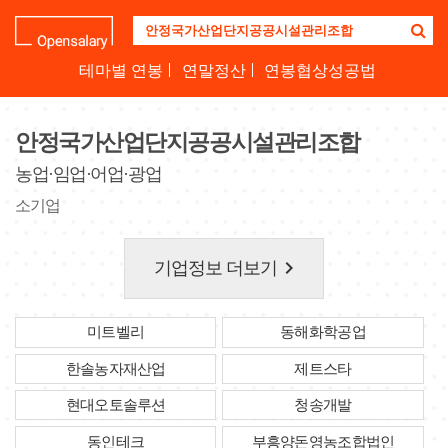
기
업
명
테마별 연봉
연말정산
연봉협상성공법
을
검
색
안정국가산업단지공공시설관리조합
하
세
농업·임업·어업·광업
요
소기업
keyboard_arrow_right
기업정보 더보기
미트벨리
동해화학공업
한솔농자재산업
제트스타
현대오토솔루션
청송개발
동인테크
부흥양돈영농조합법인