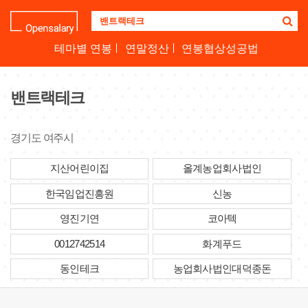
기
업
명
테마별 연봉
연말정산
연봉협상성공법
을
검
색
밴트랙테크
하
세
요
경기도 여주시
지산어린이집
올계농업회사법인
한국임업진흥원
신농
영진기연
코아텍
0012742514
화계푸드
동인테크
농업회사법인대덕종돈