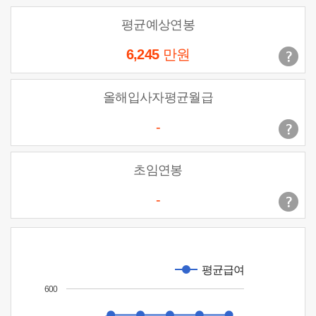
평균예상연봉
6,245
만원
올해입사자평균월급
-
초임연봉
-
평균급여
600