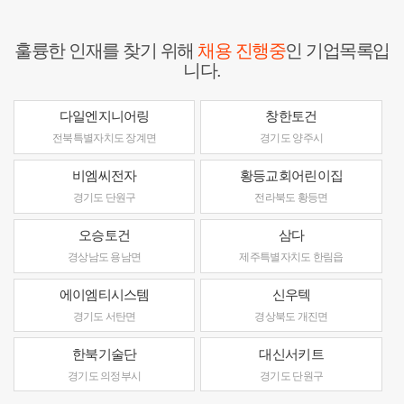
훌륭한 인재를 찾기 위해
채용 진행중
인 기업목록입
니다.
다일엔지니어링
창한토건
전북특별자치도 장계면
경기도 양주시
비엠씨전자
황등교회어린이집
경기도 단원구
전라북도 황등면
오승토건
삼다
경상남도 용남면
제주특별자치도 한림읍
에이엠티시스템
신우텍
경기도 서탄면
경상북도 개진면
한북기술단
대신서키트
경기도 의정부시
경기도 단원구