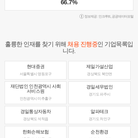
66.7%
정보제공 :
인크루트
,
공공데이터포털
훌륭한 인재를 찾기 위해
채용 진행중
인 기업목록입
니다.
현대증권
제일가설산업
서울특별시 영등포구
경상북도 북안면
재단법인 인천광역시 사회
경일세무법인
서비스원
경기도 파주시
인천광역시 미추홀구
경일통상자동차
알파테크
경상북도 석적읍
경기도 처인구
한화손해보험
순천환경