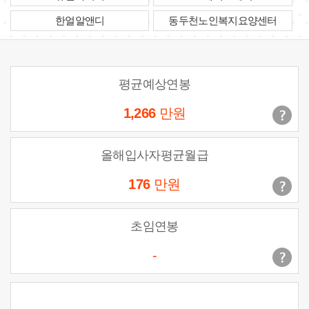
한얼알앤디
동두천노인복지요양센터
평균예상연봉
1,266
만원
올해입사자평균월급
176
만원
초임연봉
-