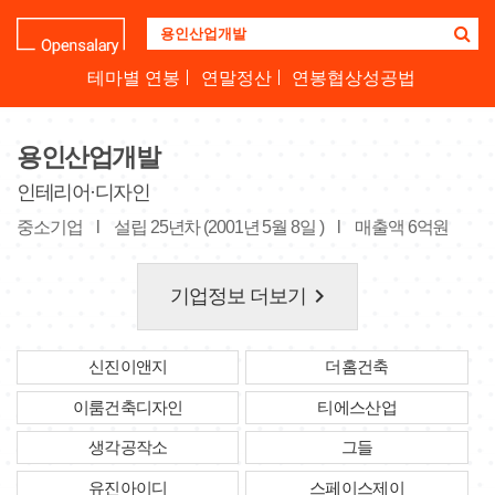
기
업
명
테마별 연봉
연말정산
연봉협상성공법
을
검
색
용인산업개발
하
세
인테리어·디자인
요
중소기업
l
설립 25년차 (2001년 5월 8일 )
l
매출액 6억원
keyboard_arrow_right
기업정보 더보기
신진이앤지
더홈건축
이룸건축디자인
티에스산업
생각공작소
그들
유진아이디
스페이스제이