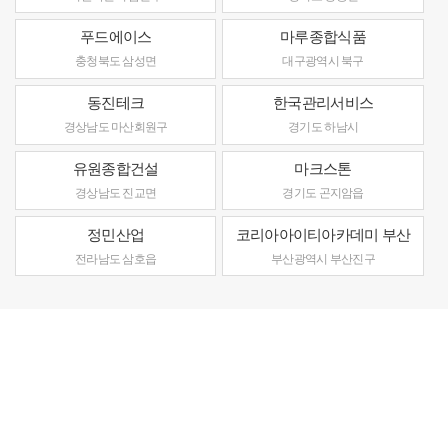
푸드에이스
마루종합식품
충청북도 삼성면
대구광역시 북구
동진테크
한국관리서비스
경상남도 마산회원구
경기도 하남시
유원종합건설
마크스톤
경상남도 진교면
경기도 곤지암읍
정민산업
코리아아이티아카데미 부산
전라남도 삼호읍
부산광역시 부산진구