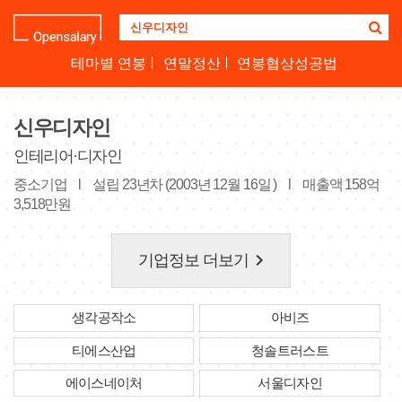
기
업
명
테마별 연봉
연말정산
연봉협상성공법
을
검
색
신우디자인
하
세
인테리어·디자인
요
중소기업
l
설립 23년차 (2003년 12월 16일 )
l
매출액 158억
3,518만원
keyboard_arrow_right
기업정보 더보기
생각공작소
아비즈
티에스산업
청솔트러스트
에이스네이처
서울디자인