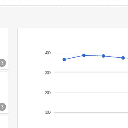
400
300
200
100