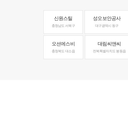
신원스틸
성오보안공사
충청남도 서북구
대구광역시 동구
오션에스비
대림씨앤씨
충청북도 대소읍
전북특별자치도 봉동읍