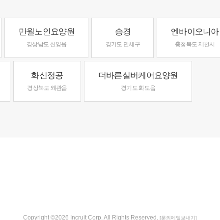
만월노인요양원
송경
엔바이오니아
경상남도 산양읍
경기도 만세구
충청북도 제천시
화신정공
더바른실버케어요양원
경상북도 왜관읍
경기도 화도읍
Copyright ©2026 Incruit Corp. All Rights Reserved.
[문의메일보내기]