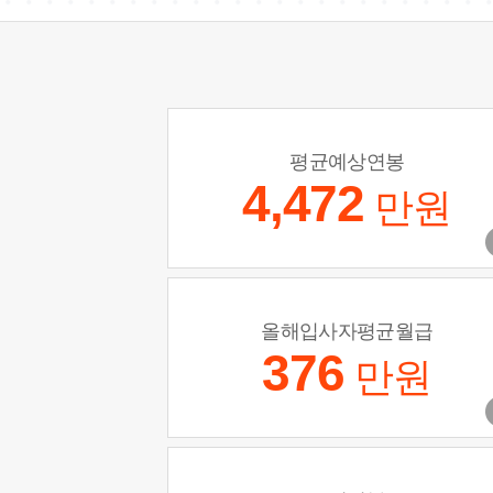
평균예상연봉
4,472
만원
올해입사자평균월급
376
만원