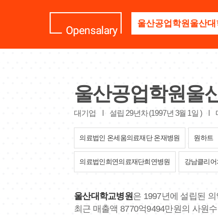
기
업
명
을
검
색
하
세
울산공업학원울
요
대기업
l
설립 29년차 (1997년 3월 1일 )
l
의료법인 온세움의료재단 온재병원
원하트
의료법인희연의료재단희연병원
강남클리어
울산대학교병원
은 1997년에 설립된 
최근 매출액 8770억9494만원의 사원