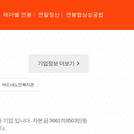
테마별 연봉
연말정산
연봉협상성공법
keyboard_arrow_right
기업정보 더보기
버드내노인복지관
 기업 입니다. 자본금 3661억8503만원
다.