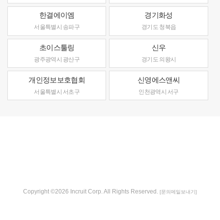
한결에이엠
경기화성
서울특별시 송파구
경기도 청북읍
초이스툴링
신우
광주광역시 광산구
경기도 의왕시
개인정보보호협회
신영에스앤씨
서울특별시 서초구
인천광역시 서구
Copyright ©2026 Incruit Corp. All Rights Reserved.
[문의메일보내기]