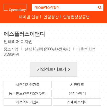
기
업
명
테마별 연봉
연말정산
연봉협상성공법
을
검
색
에스플러스이앤디
하
세
인테리어·디자인
요
중소기업
l
설립 18년차 (2008년 4월 4일 )
l
매출액 11억
3,390만원
keyboard_arrow_right
기업정보 더보기
시연디자인건축
시연데코
동두천노인복지요양센터
유진아이디
에쓰와이이앤씨
스페이스제이