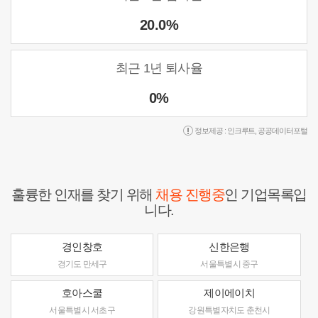
20.0%
최근 1년 퇴사율
0%
정보제공 :
인크루트
,
공공데이터포털
훌륭한 인재를 찾기 위해
채용 진행중
인 기업목록입
니다.
경인창호
신한은행
경기도 만세구
서울특별시 중구
호아스쿨
제이에이치
서울특별시 서초구
강원특별자치도 춘천시