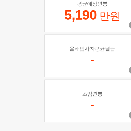
평균예상연봉
5,190
만원
올해입사자평균월급
-
초임연봉
-