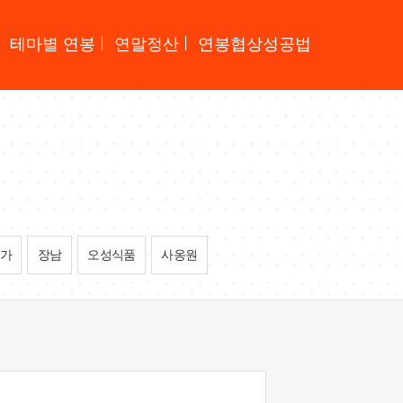
테마별 연봉
연말정산
연봉협상성공법
가
장남
오성식품
사옹원