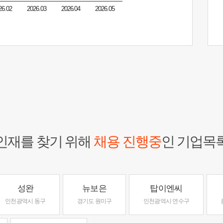
26.02
2026.03
2026.04
2026.05
인재를 찾기 위해
채용 진행중
인 기업목
성완
뉴보은
탑이엔씨
인천광역시 동구
경기도 원미구
인천광역시 연수구