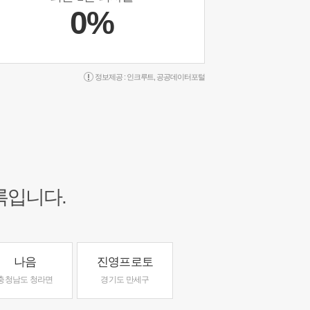
0%
정보제공 :
인크루트
,
공공데이터포털
록입니다.
나음
진영프로토
충청남도 청라면
경기도 만세구