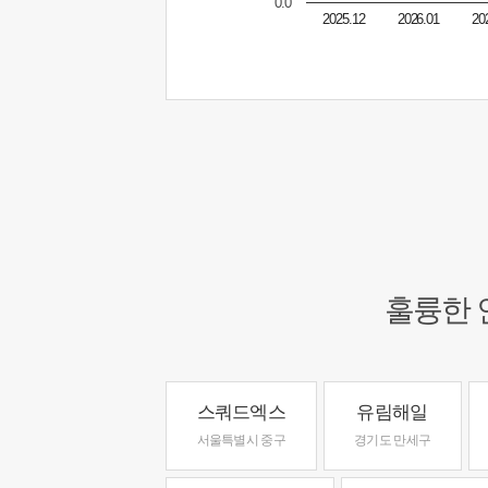
0.0
2025.12
2026.01
20
훌륭한 
스쿼드엑스
유림해일
서울특별시 중구
경기도 만세구