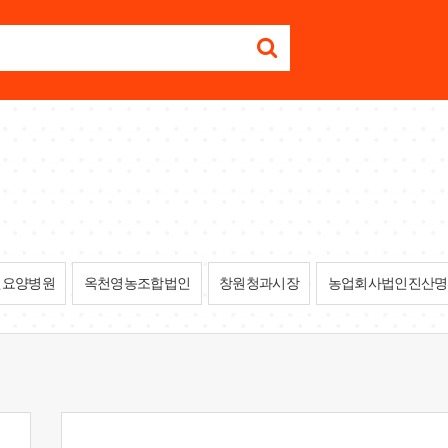
원요양병원
옥천영농조합법인
창원청과시장
농업회사법인진산명