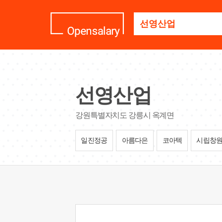
기
업
명
을
검
색
하
세
선영산업
요
강원특별자치도 강릉시 옥계면
일진정공
아름다은
코아텍
시립창