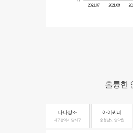
0
2021.07
2021.08
20
훌륭한 
다나상조
아이씨피
대구광역시 달서구
충청남도 송악읍