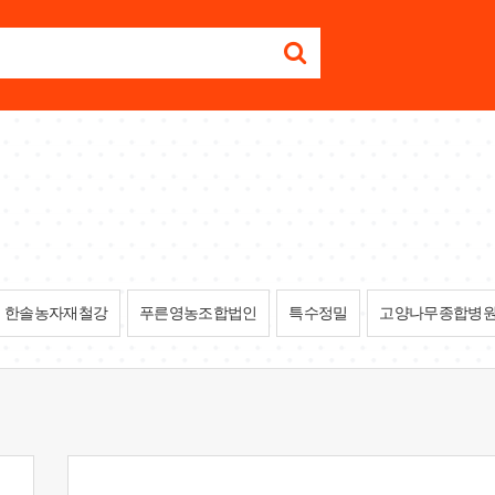
한솔농자재철강
푸른영농조합법인
특수정밀
고양나무종합병