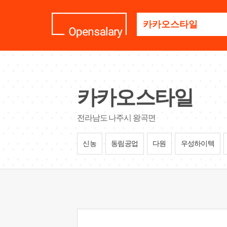
기
업
명
을
검
색
하
세
카카오스타일
요
전라남도 나주시 왕곡면
신농
동림공업
다원
우성하이텍