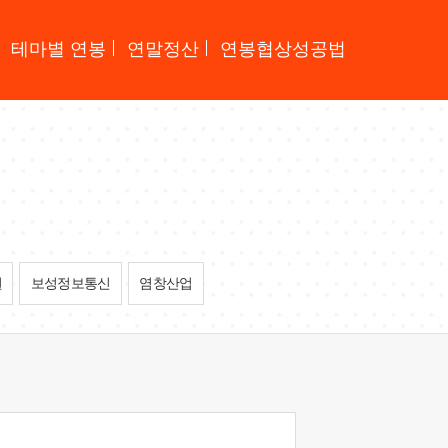
테마별 연봉
연말정산
연봉협상성공법
원
보성정보통신
염창산업