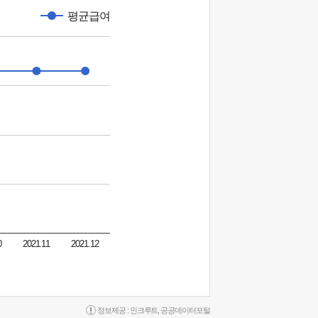
평균급여
0
2021.11
2021.12
정보제공 :
인크루트
,
공공데이터포털