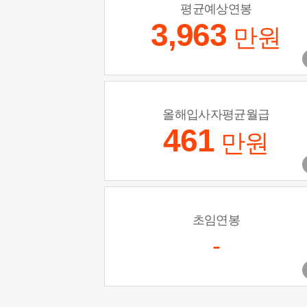
평균예상연봉
3,963
만원
올해입사자평균월급
461
만원
초임연봉
-