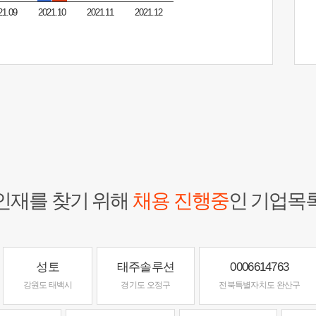
21.09
2021.10
2021.11
2021.12
인재를 찾기 위해
채용 진행중
인 기업목
성토
태주솔루션
0006614763
강원도 태백시
경기도 오정구
전북특별자치도 완산구