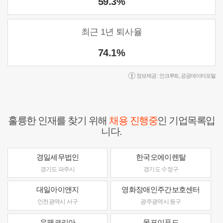
59.3%
최근 1년 퇴사율
74.1%
정보제공 :
인크루트
,
공공데이터포털
훌륭한 인재를 찾기 위해
채용 진행중
인 기업목록입
니다.
경일세무법인
한국오에이렌탈
경기도 파주시
경기도 수정구
대일아이앤지
영화장애인주간보호센터
인천광역시 서구
광주광역시 동구
유팬코리아
목포이푸드