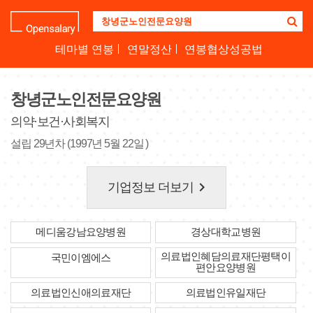
기
업
명
테마별 연봉
연말정산
연봉협상성공법
을
검
색
창녕군노인전문요양원
하
세
의약·보건·사회복지
요
설립 29년차 (1997년 5월 22일 )
keyboard_arrow_right
기업정보 더보기
메디움강남요양병원
경상대학교병원
의료법인혜담의료재단평택이
국민이엠에스
편안요양병원
의료법인신애의료재단
의료법인유일재단