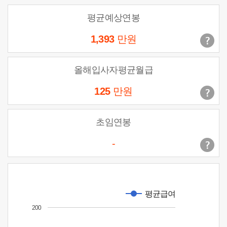
평균예상연봉
1,393
만원
올해입사자평균월급
125
만원
초임연봉
-
평균급여
200