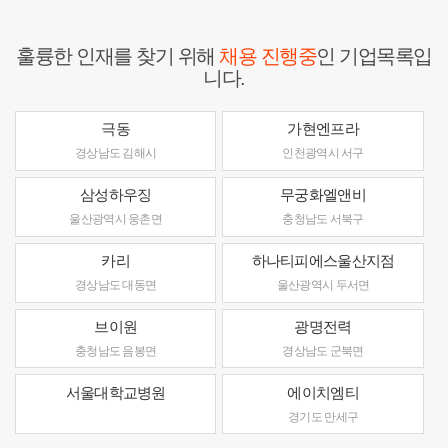
훌륭한 인재를 찾기 위해
채용 진행중
인 기업목록입
니다.
극동
가현엔프라
경상남도 김해시
인천광역시 서구
삼성하우징
무궁화엘앤비
울산광역시 웅촌면
충청남도 서북구
카리
하나티피에스울산지점
경상남도 대동면
울산광역시 두서면
브이원
광명전력
충청남도 음봉면
경상남도 군북면
서울대학교병원
에이치엠티
경기도 만세구