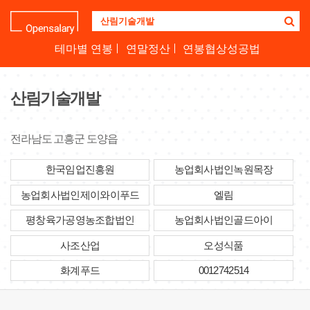
기
업
명
테마별 연봉
연말정산
연봉협상성공법
을
검
색
산림기술개발
하
세
요
전라남도 고흥군 도양읍
한국임업진흥원
농업회사법인녹원목장
농업회사법인제이와이푸드
엘림
평창육가공영농조합법인
농업회사법인골드아이
사조산업
오성식품
화계푸드
0012742514