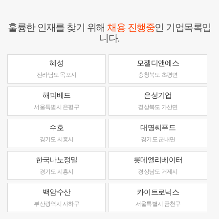
훌륭한 인재를 찾기 위해
채용 진행중
인 기업목록입
니다.
혜성
모젤디앤에스
전라남도 목포시
충청북도 초평면
해피베드
은성기업
서울특별시 은평구
경상북도 가산면
수호
대명씨푸드
경기도 시흥시
경기도 군내면
한국나노정밀
롯데엘리베이터
경기도 시흥시
경상남도 거제시
백암수산
카이트로닉스
부산광역시 사하구
서울특별시 금천구