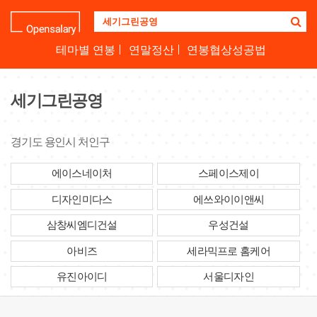
기
업
명
테마별 연봉
연말정산
연봉협상성공법
을
검
색
세기그린공영
하
세
요
경기도 용인시 처인구
에이스네이처
스페이스제이
디자인미다스
에쓰와이이앤씨
삼창씨엠디건설
우성건설
아비즈
세라믹프로 홈케어
유진아이디
서울디자인