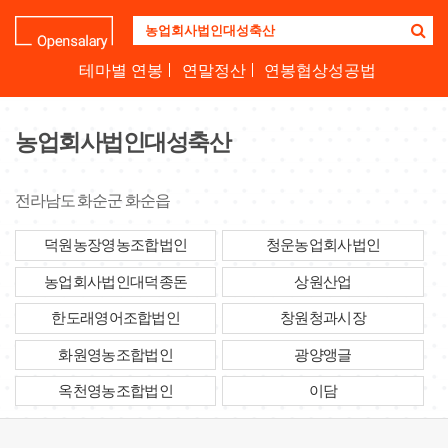
기
업
명
테마별 연봉
연말정산
연봉협상성공법
을
검
색
농업회사법인대성축산
하
세
요
전라남도 화순군 화순읍
덕원농장영농조합법인
청운농업회사법인
농업회사법인대덕종돈
상원산업
한도래영어조합법인
창원청과시장
화원영농조합법인
광양앵글
옥천영농조합법인
이담