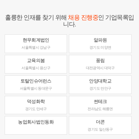
훌륭한 인재를 찾기 위해
채용 진행중
인 기업목록입
니다.
현무회계법인
알파원
서울특별시 강남구
경기도 미양면
교육의봄
풍림
서울특별시 용산구
대전광역시 대덕구
토탈인슈어런스
안양대학교
서울특별시 동대문구
경기도 만안구
덕성화학
썬테크
경기도 만세구
전라남도 해룡면
농업회사법인동화
더콘
경기도 일산동구