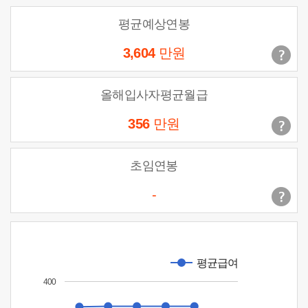
평균예상연봉
3,604
만원
올해입사자평균월급
356
만원
초임연봉
-
평균급여
400