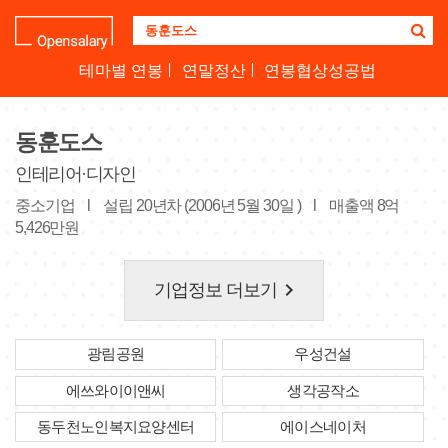
기
업
명
테마별 연봉
연말정산
연봉협상성공법
을
검
색
동훈도스
하
세
인테리어·디자인
요
중소기업
l
설립 20년차 (2006년 5월 30일 )
l
매출액 8억
5,426만원
keyboard_arrow_right
기업정보 더보기
광림공원
우성건설
에쓰와이이앤씨
생각공작소
동두천노인복지요양센터
에이스네이처