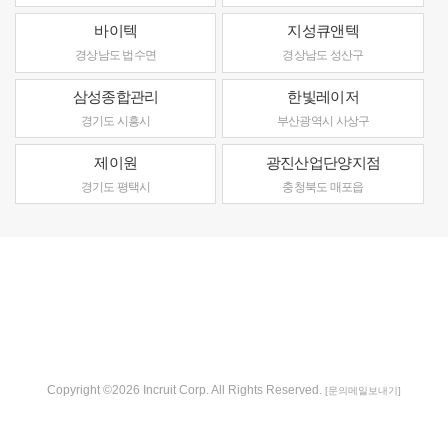
바이텍
지성큐앤텍
경상남도 법수면
경상남도 성산구
삼성종합관리
한빛레이저
경기도 시흥시
부산광역시 사상구
제이원
광진산업단양지점
경기도 평택시
충청북도 매포읍
Copyright ©2026 Incruit Corp. All Rights Reserved.
[문의메일보내기]