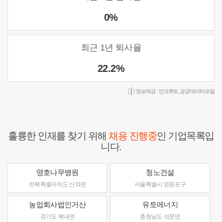
0%
최근 1년 퇴사율
22.2%
정보제공 :
인크루트
,
공공데이터포털
훌륭한 인재를 찾기 위해
채용 진행중
인 기업목록입
니다.
영호나무병원
청노건설
전북특별자치도 산외면
서울특별시 영등포구
농업회사법인거산
유토에너지
경기도 북내면
충청남도 석문면