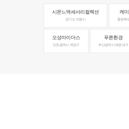
시몬느액세서리컬렉션
케미
경기도 의왕시
충청북도
오성마이더스
푸른환경
인천광역시 계양구
부산광역시 해운대구