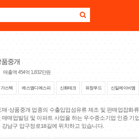
상품중개
매출액 454억 1,832만원
일가스텍
에스엠디에스피
신화테크
유창푸드
신일에이비엠
된 도매·상품중개 업종의 수출입업섬유류 제조 및 판매업잡화
 매매업빌딩 및 아파트 사업을 하는 우수중소기업 인증 기업 입
울 강남구 압구정로18길에 위치하고 있습니다.