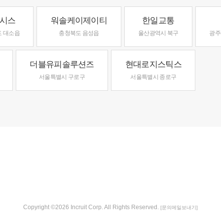
시스
워솔케이제이티
한일교통
 대소읍
충청북도 음성읍
울산광역시 북구
광주
더블유피솔루션즈
현대로지스틱스
서울특별시 구로구
서울특별시 종로구
Copyright ©2026 Incruit Corp. All Rights Reserved.
[문의메일보내기]