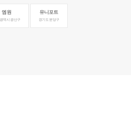
엠원
유니포트
광역시 광산구
경기도 분당구