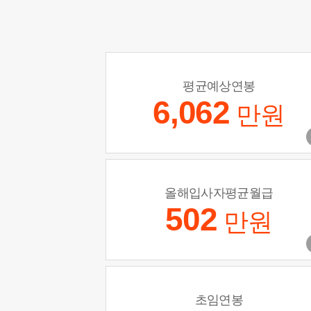
평균예상연봉
6,062
만원
올해입사자평균월급
502
만원
초임연봉