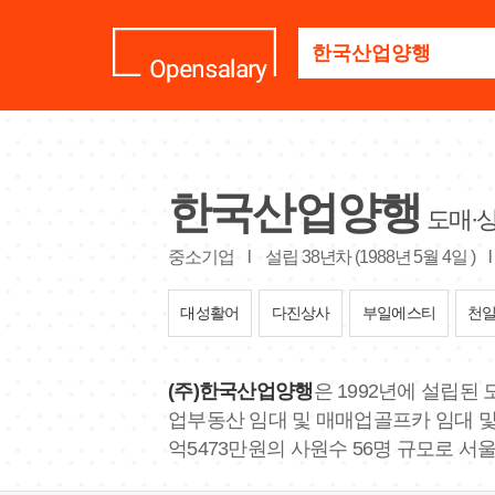
기
업
명
을
검
색
하
세
한국산업양행
요
도매·
중소기업
l
설립 38년차 (1988년 5월 4일 )
l
대성활어
다진상사
부일에스티
천
(주)한국산업양행
은 1992년에 설립
업부동산 임대 및 매매업골프카 임대 및
억5473만원의 사원수 56명 규모로 서