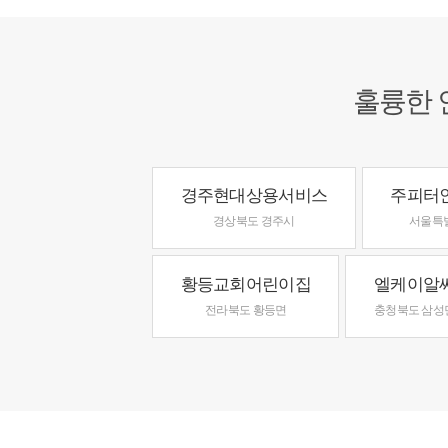
훌륭한 
경주현대상용서비스
주피터
경상북도 경주시
서울특
황등교회어린이집
엘케이알
전라북도 황등면
충청북도 삼성