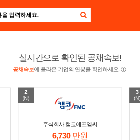
실시간으로 확인된 공채속보!
공채속보
에 올라온 기업의 연봉을 확인하세요.
2
3
(N)
(N
주식회사 캠코에프엠씨
6,730
만원