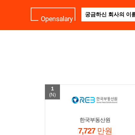
기
업
명
을
검
색
하
세
요
1
(N)
한국부동산원
7,727
만원