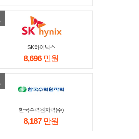
)
SK하이닉스
8,696
만원
)
한국수력원자력(주)
8,187
만원