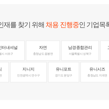
인재를 찾기 위해
채용 진행중
인 기업목
인터내셔널
자연
남경종합관리
별시 서초구
충청남도 음봉면
서울특별시 성북구
씨
지니지
유니포트
유니시즈
면
인천광역시 연수구
경기도 분당구
충청남도 지곡면