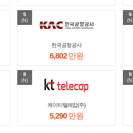
5
6
(N)
(N
한국공항공사
6,802
만원
8
9
(N)
(N
케이티텔레캅(주)
5,290
만원