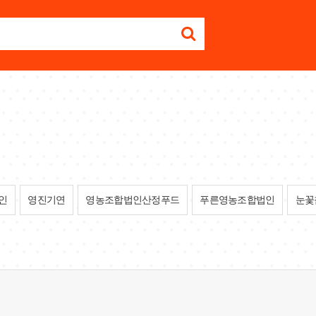
인
영진기연
영농조합법인산정푸드
푸른영농조합법인
눈꽃