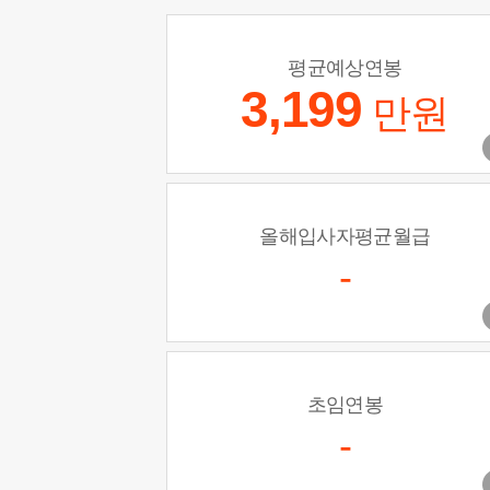
평균예상연봉
3,199
만원
올해입사자평균월급
-
초임연봉
-