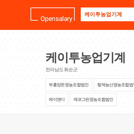
기
업
명
을
검
색
하
세
케이투농업기계
요
전라남도 화순군
부흥양돈영농조합법인
형제농산영농조합법
에이앤디
에코그린영농조합법인