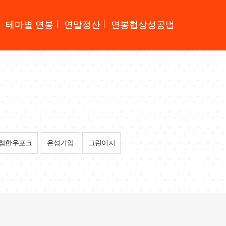
테마별 연봉
연말정산
연봉협상성공법
참한우포크
은성기업
그린이지