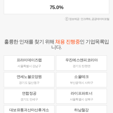
75.0%
정보제공 :
인크루트
,
공공데이터포털
훌륭한 인재를 찾기 위해
채용 진행중
인 기업목록입
니다.
프라이데이즈랩
우진에스앤피코리아
서울특별시 강남구
경기도 탄현면
연세노블요양원
소울테크
경기도 일산동구
부산광역시 사하구
연합정공
라이프파트너
경기도 만세구
서울특별시 성북구
대보유통괴산마산휴게소
하남철강