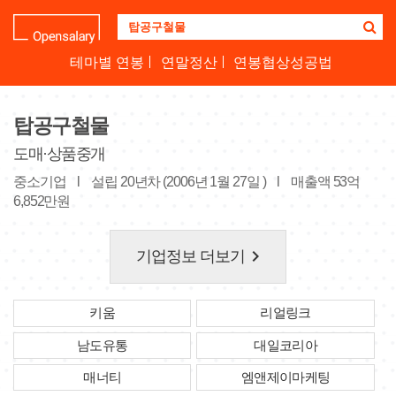
기
업
명
테마별 연봉
연말정산
연봉협상성공법
을
검
색
탑공구철물
하
세
도매·상품중개
요
중소기업
l
설립 20년차 (2006년 1월 27일 )
l
매출액 53억
6,852만원
keyboard_arrow_right
기업정보 더보기
키움
리얼링크
남도유통
대일코리아
매너티
엠앤제이마케팅