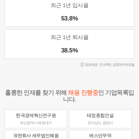
최근 1년 입사율
53.8%
최근 1년 퇴사율
38.5%
정보제공 :
인크루트
,
공공데이터포털
훌륭한 인재를 찾기 위해
채용 진행중
인 기업목록입
니다.
한국경제혁신연구원
태정종합건설
부산광역시 해운대구
전라남도 광양시
유한회사 세무법인혜움
에스던무역