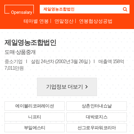
기
업
명
테마별 연봉
연말정산
연봉협상성공법
을
검
색
제일영농조합법인
하
세
도매·상품중개
요
중소기업
l
설립 24년차 (2002년 3월 26일 )
l
매출액 158억
7,011만원
keyboard_arrow_right
기업정보 더보기
에이블리코퍼레이션
상촌인터내쇼날
니프티
대박로지스
부일에스티
선그로우파워코리아