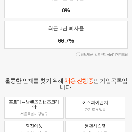
0%
최근 1년 퇴사율
66.7%
정보제공 :
인크루트
,
공공데이터포털
훌륭한 인재를 찾기 위해
채용 진행중
인 기업목록입
니다.
프로페셔날핸즈인핸즈코리
에스피이엔지
아
경기도 부발읍
서울특별시 강남구
영진에셋
동환시스템