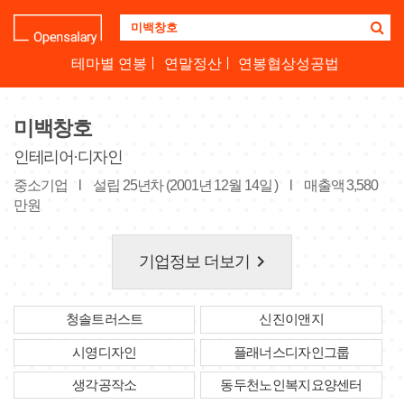
기
업
명
테마별 연봉
연말정산
연봉협상성공법
을
검
색
미백창호
하
세
인테리어·디자인
요
중소기업
l
설립 25년차 (2001년 12월 14일 )
l
매출액 3,580
만원
keyboard_arrow_right
기업정보 더보기
청솔트러스트
신진이앤지
시영디자인
플래너스디자인그룹
생각공작소
동두천노인복지요양센터