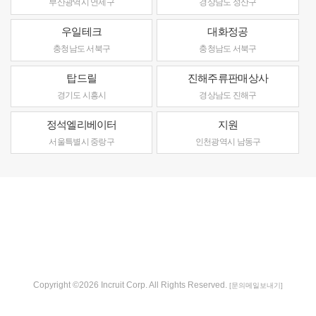
부산광역시 연제구
경상남도 성산구
우일테크
대화정공
충청남도 서북구
충청남도 서북구
탑드릴
진해주류판매상사
경기도 시흥시
경상남도 진해구
정석엘리베이터
지원
서울특별시 중랑구
인천광역시 남동구
Copyright ©2026 Incruit Corp. All Rights Reserved.
[문의메일보내기]