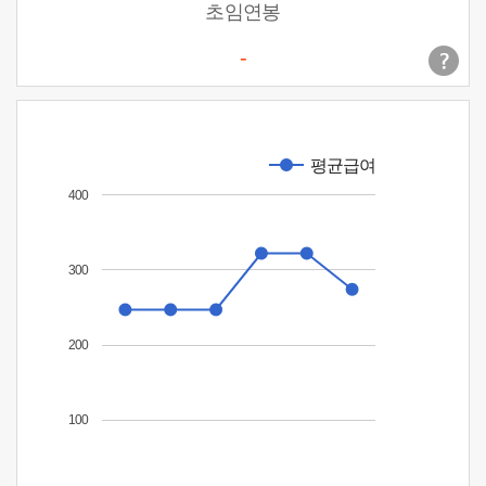
초임연봉
-
평균급여
400
300
200
100