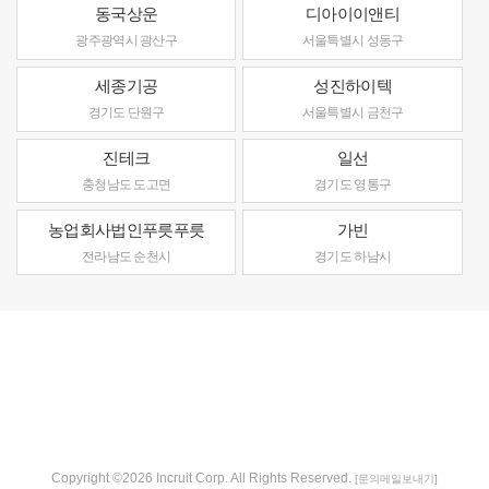
동국상운
디아이이앤티
광주광역시 광산구
서울특별시 성동구
세종기공
성진하이텍
경기도 단원구
서울특별시 금천구
진테크
일선
충청남도 도고면
경기도 영통구
농업회사법인푸릇푸릇
가빈
전라남도 순천시
경기도 하남시
Copyright ©2026 Incruit Corp. All Rights Reserved.
[문의메일보내기]