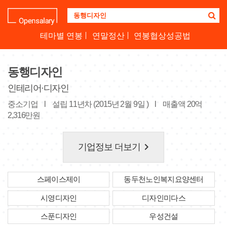
기
업
명
테마별 연봉
연말정산
연봉협상성공법
을
검
색
동행디자인
하
세
인테리어·디자인
요
중소기업
l
설립 11년차 (2015년 2월 9일 )
l
매출액 20억
2,316만원
keyboard_arrow_right
기업정보 더보기
스페이스제이
동두천노인복지요양센터
시영디자인
디자인미다스
스푼디자인
우성건설