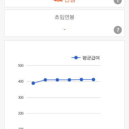
초임연봉
-
평균급여
500
400
300
200