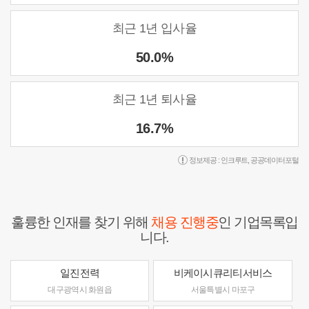
최근 1년 입사율
50.0%
최근 1년 퇴사율
16.7%
정보제공 :
인크루트
,
공공데이터포털
훌륭한 인재를 찾기 위해
채용 진행중
인 기업목록입
니다.
일진전력
비케이시큐리티서비스
대구광역시 화원읍
서울특별시 마포구