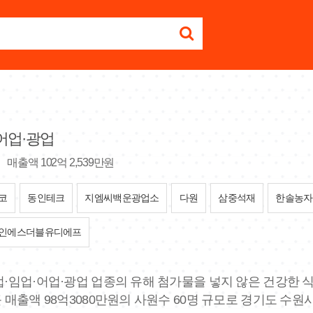
어업·광업
매출액 102억 2,539만원
코
동인테크
지엠씨백운광업소
다원
삼중석재
한솔농자
인에스더블유디에프
농업·임업·어업·광업 업종의 유해 첨가물을 넣지 않은 건강한
근 매출액 98억3080만원의 사원수 60명 규모로 경기도 수원