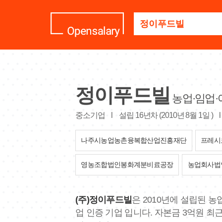
기
업
명
을
검
색
하
세
정이푸드빌
요
농업·임업·
중소기업
l
설립 16년차 (2010년 8월 1일 )
l
나주시농업농촌융복합산업진흥재단
프레시
영농조합법인봉화계분비료공장
농업회사법
(주)정이푸드빌
은 2010년에 설립된 
업 인증 기업 입니다. 자본금 3억원 최