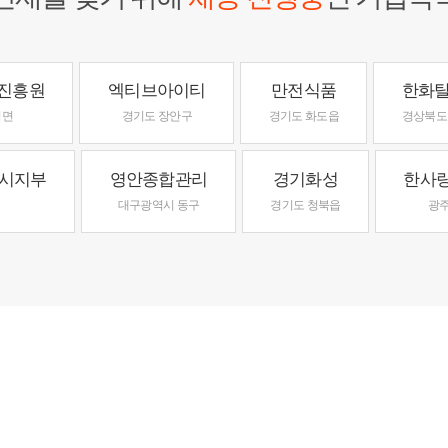
진흥원
엑티브아이티
만전식품
한화
정면
경기도 장안구
경기도 화도읍
경상북도
시지부
영안종합관리
경기화성
한사
대구광역시 동구
경기도 청북읍
광