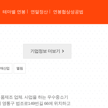
테마별 연봉
연말정산
연봉협상성공법
keyboard_arrow_right
기업정보 더보기
재산업
엘림
 식품제조 업체. 사업을 하는 우수중소기
시 영통구 법조로149번길 66에 위치하고