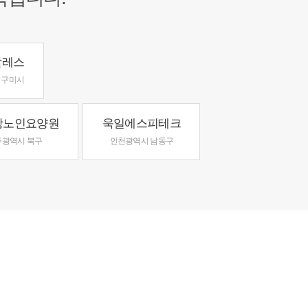
탈레스
 구미시
랑노인요양원
욱일에스피테크
주광역시 북구
인천광역시 남동구