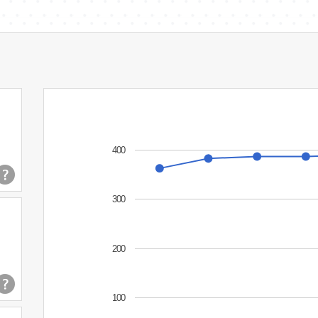
400
300
200
100