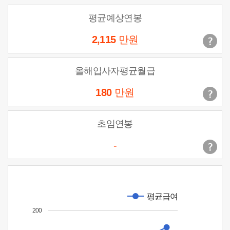
평균예상연봉
2,115
만원
올해입사자평균월급
180
만원
초임연봉
-
평균급여
200