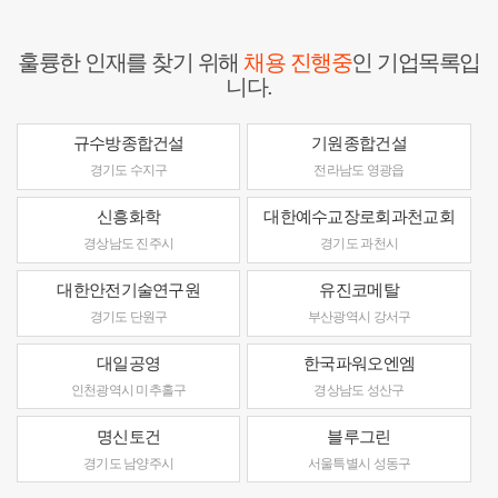
훌륭한 인재를 찾기 위해
채용 진행중
인 기업목록입
니다.
규수방종합건설
기원종합건설
경기도 수지구
전라남도 영광읍
신흥화학
대한예수교장로회과천교회
경상남도 진주시
경기도 과천시
대한안전기술연구원
유진코메탈
경기도 단원구
부산광역시 강서구
대일공영
한국파워오엔엠
인천광역시 미추홀구
경상남도 성산구
명신토건
블루그린
경기도 남양주시
서울특별시 성동구