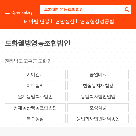
기
업
명
테마별 연봉
연말정산
연봉협상성공법
을
검
색
도화웰빙영농조합법인
하
세
요
전라남도 고흥군 도화면
에이앤디
동인테크
미트벨리
한솔농자재철강
올계농업회사법인
농업회사법인알엠
형제농산영농조합법인
오성식품
특수정밀
농업회사법인대덕종돈