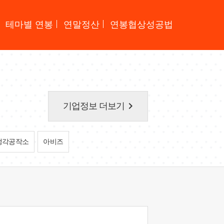
테마별 연봉
연말정산
연봉협상성공법
keyboard_arrow_right
기업정보 더보기
생각공작소
아비즈