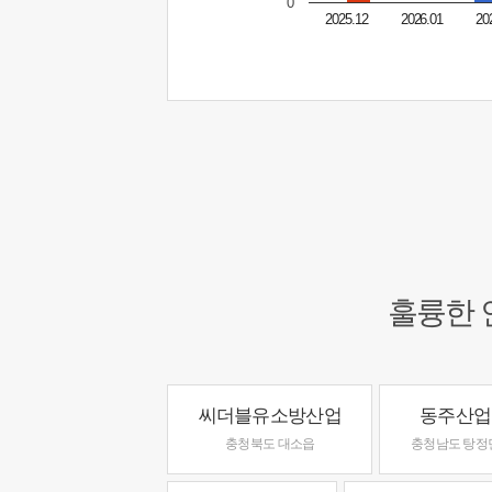
0
2025.12
2026.01
20
훌륭한 
씨더블유소방산업
동주산업
충청북도 대소읍
충청남도 탕정