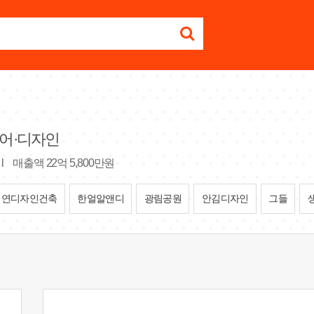
어·디자인
l
매출액 22억 5,800만원
시연디자인건축
한얼알앤디
광림공원
안김디자인
그들