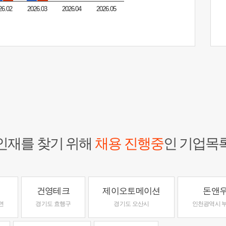
26.02
2026.03
2026.04
2026.05
인재를 찾기 위해
채용 진행중
인 기업목
건영테크
제이오토메이션
돈앤
면
경기도 효행구
경기도 오산시
인천광역시 