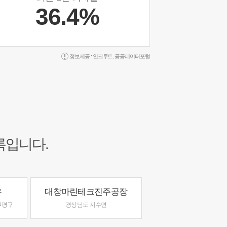
36.4%
정보제공 :
인크루트
,
공공데이터포털
록입니다.
우
대창마린테크진주공장
부평구
경상남도 지수면