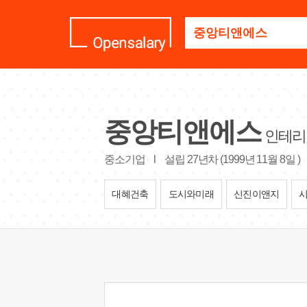
기
업
명
을
검
색
하
세
중앙티앤에스
요
인테리
중소기업
l
설립 27년차 (1999년 11월 8일 )
대혜건축
도시와미래
신진이앤지