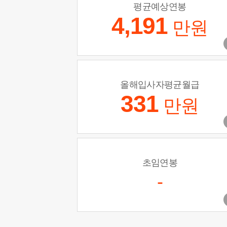
평균예상연봉
4,191
만원
올해입사자평균월급
331
만원
초임연봉
-