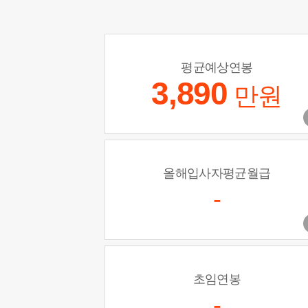
평균예상연봉
3,890
만원
올해입사자평균월급
-
초임연봉
-