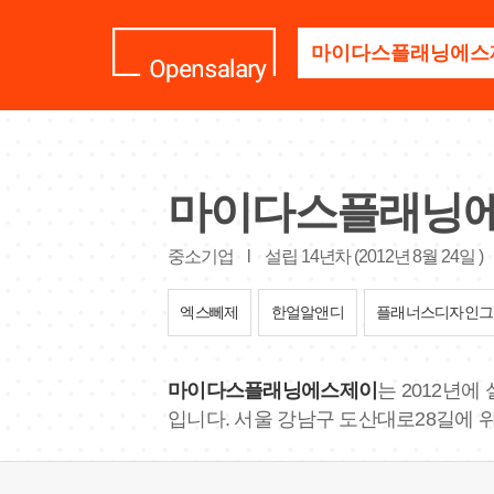
기
업
명
을
검
색
하
세
마이다스플래닝
요
중소기업
l
설립 14년차 (2012년 8월 24일 )
엑스뻬제
한얼알앤디
플래너스디자인그
마이다스플래닝에스제이
는 2012년
입니다. 서울 강남구 도산대로28길에 