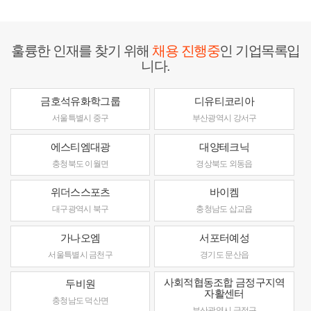
훌륭한 인재를 찾기 위해
채용 진행중
인 기업목록입
니다.
금호석유화학그룹
디유티코리아
서울특별시 중구
부산광역시 강서구
에스티엠대광
대양테크닉
충청북도 이월면
경상북도 외동읍
위더스스포츠
바이켐
대구광역시 북구
충청남도 삽교읍
가나오엠
서포터예성
서울특별시 금천구
경기도 문산읍
사회적협동조합 금정구지역
두비원
자활센터
충청남도 덕산면
부산광역시 금정구