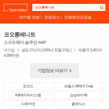
기
업
명
테마별 연봉
연말정산
연봉협상성공법
을
검
색
코오롱베니트
하
세
소프트웨어·솔루션·ASP
요
대기업
l
설립 27년차 (1999년 10월 19일 )
l
매출액 5,481억
4,686만원
keyboard_arrow_right
기업정보 더보기
포인드
브릴스 BRILS Corp
KB데이타시스템
강남아이텍
시큐어넷
클로닉스