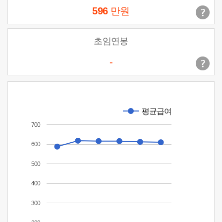
596
만원
초임연봉
-
평균급여
700
600
500
400
300