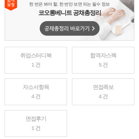
한 번은 봐야 할, 한 번만 보면 되는 필수 정보
코오롱베니트 공채총정리
취업스터디북
합격자스펙
1 건
5 건
자소서항목
면접족보
4 건
4 건
면접후기
1 건