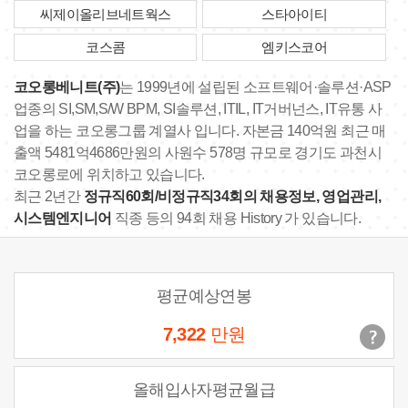
씨제이올리브네트웍스
스타아이티
코스콤
엠키스코어
코오롱베니트(주)
는 1999년에 설립된 소프트웨어·솔루션·ASP
업종의 SI,SM,S/W BPM, SI솔루션, ITIL, IT거버넌스, IT유통 사
업을 하는 코오롱그룹 계열사 입니다. 자본금 140억원 최근 매
출액 5481억4686만원의 사원수 578명 규모로 경기도 과천시
코오롱로에 위치하고 있습니다.
최근 2년간
정규직60회/비정규직34회의 채용정보, 영업관리,
시스템엔지니어
직종 등의 94회 채용 History 가 있습니다.
평균예상연봉
7,322
만원
올해입사자평균월급