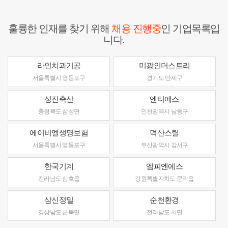
훌륭한 인재를 찾기 위해
채용 진행중
인 기업목록입
니다.
라인치과기공
미광인더스트리
서울특별시 영등포구
경기도 만세구
성진축산
엔티에스
충청북도 삼성면
인천광역시 남동구
에이비엘생명보험
덕산스틸
서울특별시 영등포구
부산광역시 강서구
한국기계
엠피엔에스
전라남도 삼호읍
강원특별자치도 문막읍
삼신정밀
순천환경
경상남도 군북면
전라남도 서면