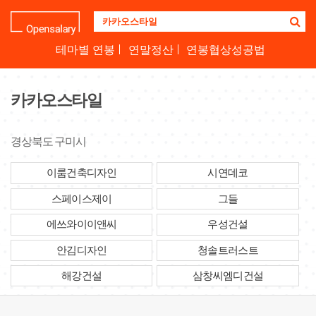
기
업
명
테마별 연봉
연말정산
연봉협상성공법
을
검
색
카카오스타일
하
세
요
경상북도 구미시
이룸건축디자인
시연데코
스페이스제이
그들
에쓰와이이앤씨
우성건설
안김디자인
청솔트러스트
해강건설
삼창씨엠디건설