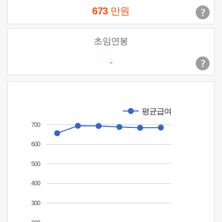
673
만원
초임연봉
-
평균급여
700
600
500
400
300