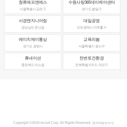
청류에프앤에스
수원사랑365데이케어센터
서울특별시 금천구
경기도 팔달구
서경엔지니어링
대일공영
경상남도 문산읍
인천광역시 미추홀구
에이치제이통상
교육의봄
경기도 광명시
서울특별시 용산구
휴네이션
천변토건환경
충청북도 대소읍
전북특별자치도 덕진구
Copyright ©2026 Incruit Corp. All Rights Reserved.
[문의메일보내기]