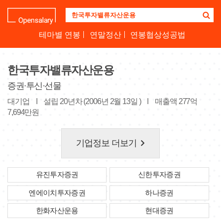
기
업
명
테마별 연봉
연말정산
연봉협상성공법
을
검
색
한국투자밸류자산운용
하
세
증권·투신·선물
요
대기업
l
설립 20년차 (2006년 2월 13일 )
l
매출액 277억
7,694만원
keyboard_arrow_right
기업정보 더보기
유진투자증권
신한투자증권
엔에이치투자증권
하나증권
한화자산운용
현대증권